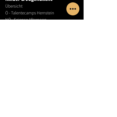
Übersicht
Ö - Talentecamps Hernstein
NÖ -
Science Afternoon
NÖ - Science Class
NÖ - PTS/LBS-Workshops
NÖ - Kindergeburtstage
STMK - Talentesamstage
BGLD - Talentetage
W - Bildungschancen
ONLINE - Coding in Python
© SCI.E.S.COM 2025
Lehrer:innen
Dozent:innen