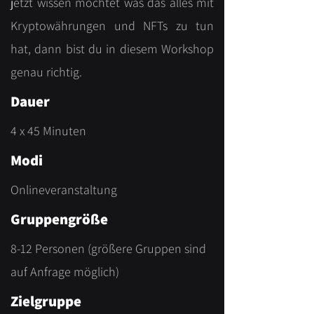
jetzt wissen möchtet was das alles mit
Kryptowährungen und NFTs zu tun
hat, dann bist du in diesem Workshop
genau richtig.
Dauer
4 x 45 Minuten
Modi
Onlineveranstaltung
Gruppengröße
8-12 Personen (größere Gruppen sind
auf Anfrage möglich)
Zielgruppe