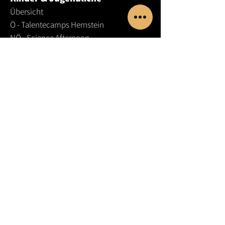
Übersicht
Ö - Talentecamps Hernstein
NÖ -
Science Afternoon
NÖ - Science Class
NÖ - PTS/LBS-Workshops
NÖ - Kindergeburtstage
STMK - Talentesamstage
BGLD - Talentetage
W - Bildungschancen
ONLINE - Coding in Python
© SCI.E.S.COM 2025
Lehrer:innen
Dozent:innen