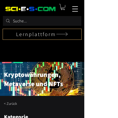
Lernplattform
Kryptowährungen,
Metaverse und NFTs
< Zurück
Kategorie