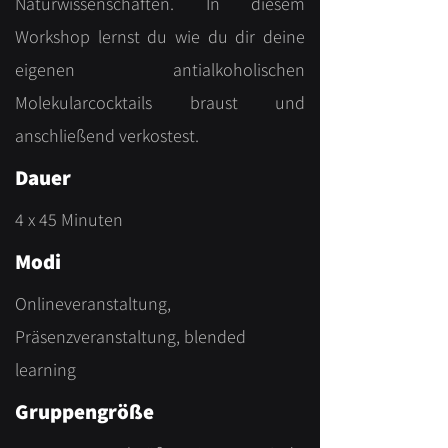
Naturwissenschaften. In diesem
Workshop lernst du wie du dir deine
eigenen antialkoholischen
Molekularcocktails braust und
anschließend verkostest.
Dauer
4 x 45 Minuten
Modi
Onlineveranstaltung,
Präsenzveranstaltung, blended
learning
Gruppengröße