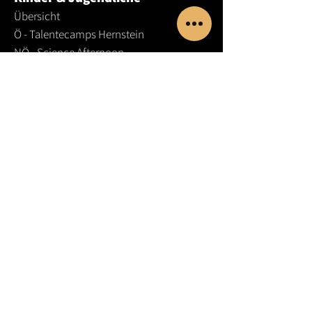
Übersicht
Ö - Talentecamps Hernstein
NÖ -
Science Afternoon
NÖ - Science Class
NÖ - PTS/LBS-Workshops
NÖ - Kindergeburtstage
STMK - Talentesamstage
BGLD - Talentetage
W - Bildungschancen
ONLINE - Coding in Python
© SCI.E.S.COM 2025
Lehrer:innen
Dozent:innen