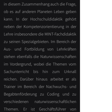
in diesem Zusammenhang auch die Frage,
ob es auf anderen Planeten Leben geben
kann. In der Hochschuldidaktik gehört
neben der Kompetenzorientierung in der
Lehre insbesondere die MINT-Fachdidaktik
zu seinen Spezialgebieten. Im Bereich der
Aus- und Fortbildung von Lehrkräften
stehen ebenfalls die Naturwissenschaften
im Vordergrund, wobei die Themen vom
Sachunterricht bis hin zum Urknall
reichen. Darüber hinaus arbeitet er als
Trainer im Bereich der Nachwuchs- und
Begabtenförderung zu Coding und zu
verschiedenen naturwissenschaftlichen
Themen. Er ist Geschäftsführer von