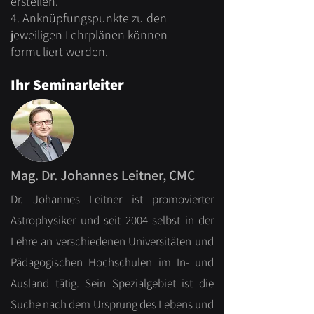
erstellen.
4. Anknüpfungspunkte zu den
jeweiligen Lehrplänen können
formuliert werden.
Ihr Seminarleiter
Mag. Dr. Johannes Leitner, CMC
Dr. Johannes Leitner ist promovierter
Astrophysiker und seit 2004 selbst in der
Lehre an verschiedenen Universitäten und
Pädagogischen Hochschulen im In- und
Ausland tätig. Sein Spezialgebiet ist die
Suche nach dem Ursprung des Lebens und