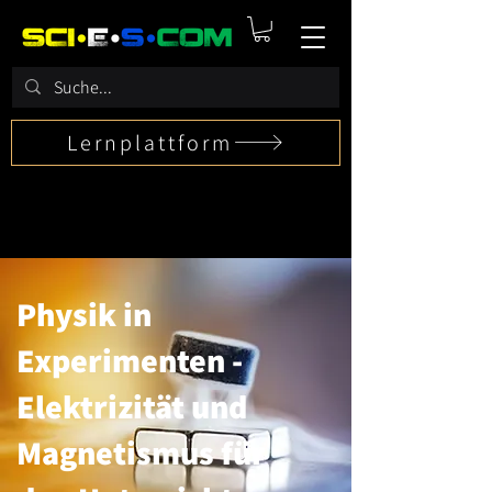
Lernplattform
Physik in
Experimenten -
Elektrizität und
Magnetismus für