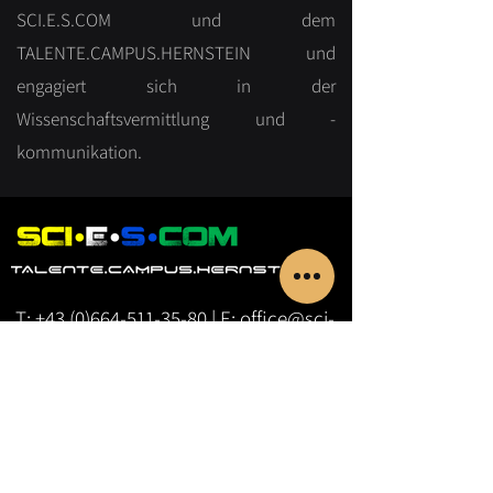
SCI.E.S.COM und dem
TALENTE.CAMPUS.HERNSTEIN und
engagiert sich in der
Wissenschaftsvermittlung und -
kommunikation.
T:
+43 (0)664-511-35-80
| E:
office@sci-
e-s.com
| A: Aigner Straße 8-10, 2561
Hernstein, Niederösterreich