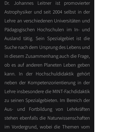
Dr. Johannes Leitner ist promovierter
Astrophysiker und seit 2004 selbst in der
Lehre an verschiedenen Universitäten und
Pädagogischen Hochschulen im In- und
Ausland tätig. Sein Spezialgebiet ist die
Suche nach dem Ursprung des Lebens und
in diesem Zusammenhang auch die Frage,
ob es auf anderen Planeten Leben geben
kann. In der Hochschuldidaktik gehört
neben der Kompetenzorientierung in der
Lehre insbesondere die MINT-Fachdidaktik
zu seinen Spezialgebieten. Im Bereich der
Aus- und Fortbildung von Lehrkräften
stehen ebenfalls die Naturwissenschaften
im Vordergrund, wobei die Themen vom