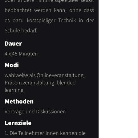
beobachtet werden kann, ohne dass
es dazu kostspieliger Technik in der
Schule bedarf.
Dauer
4 x 45 Minuten
Modi
wahlweise als Onlineveranstaltung,
Präsenzveranstaltung, blended
learning
Methoden
Vorträge und Diskussionen
Lernziele
1. Die Teilnehmer:innen kennen die