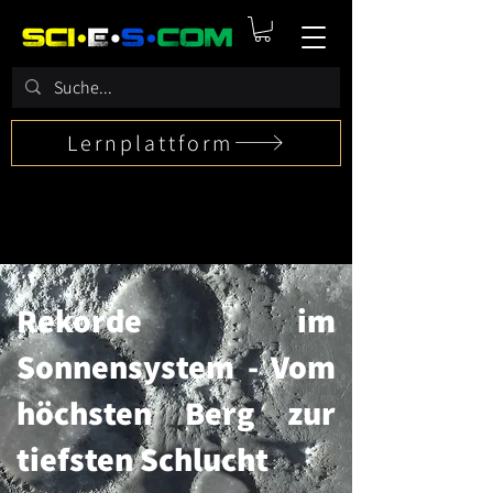
Lernplattform
Rekorde im
Sonnensystem - Vom
höchsten Berg zur
tiefsten Schlucht