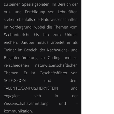
zu seinen Spezialgebieten. Im Bereich der
Aus- und Fortbildung von Lehrkräften
stehen ebenfalls die Naturwissenschaften
im Vordergrund, wobei die Themen vom
Sachunterricht bis hin zum Urknall
reichen. Darüber hinaus arbeitet er als
Trainer im Bereich der Nachwuchs- und
Begabtenförderung zu Coding und zu
verschiedenen naturwissenschaftlichen
Themen. Er ist Geschäftsführer von
SCI.E.S.COM und dem
TALENTE.CAMPUS.HERNSTEIN und
engagiert sich in der
Wissenschaftsvermittlung und -
kommunikation.