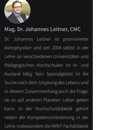
Mag. Dr. Johannes Leitner, CMC
Dr. Johannes Leitner ist promovierter
Astrophysiker und seit 2004 selbst in der
Lehre an verschiedenen Universitäten und
Pädagogischen Hochschulen im In- und
Ausland tätig. Sein Spezialgebiet ist die
Suche nach dem Ursprung des Lebens und
in diesem Zusammenhang auch die Frage,
ob es auf anderen Planeten Leben geben
kann. In der Hochschuldidaktik gehört
neben der Kompetenzorientierung in der
Lehre insbesondere die MINT-Fachdidaktik