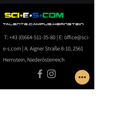
T:
+43 (0)664-511-35-80
| E:
office@sci-
e-s.com
| A: Aigner Straße 8-10, 2561
Hernstein, Niederösterreich
Kinder & Jugendliche
Übersicht
Ö - Talentecamps Hernstein
NÖ -
Science Afternoon
NÖ - Science Class
NÖ - PTS/LBS-Workshops