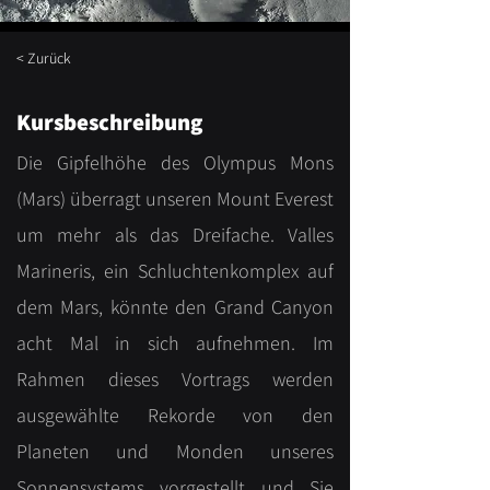
< Zurück
Kursbeschreibung
Die Gipfelhöhe des Olympus Mons
(Mars) überragt unseren Mount Everest
um mehr als das Dreifache. Valles
Marineris, ein Schluchtenkomplex auf
dem Mars, könnte den Grand Canyon
acht Mal in sich aufnehmen. Im
Rahmen dieses Vortrags werden
ausgewählte Rekorde von den
Planeten und Monden unseres
Sonnensystems vorgestellt und Sie