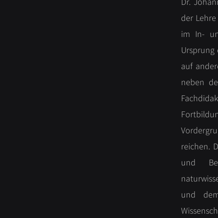
Dr. Johann
der Lehre
im In- u
Ursprung 
auf ander
neben de
Fachdida
Fortbildu
Vordergru
reichen. 
und Be
naturwiss
und dem
Wissensch