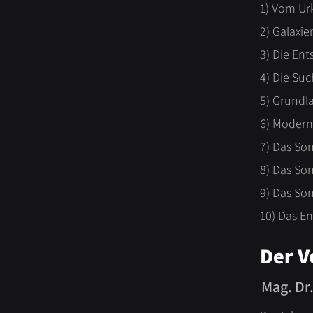
1) Vom Ur
2) Galaxi
3) Die En
4) Die Su
5) Grundla
6) Modern
7) Das So
8) Das So
9) Das So
10) Das E
Der V
Mag. Dr