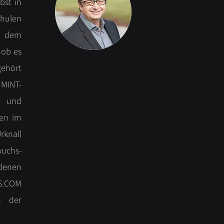
bst in
chulen
ch dem
 ob es
gehört
 MINT-
- und
ten im
rknall
wuchs-
enen
.S.COM
n der