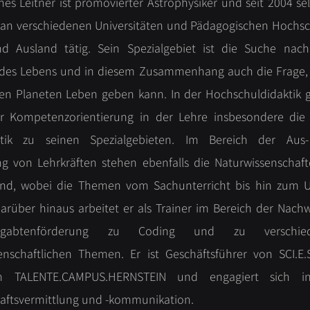
es Leitner ist promovierter Astrophysiker und seit 2004 sel
 an verschiedenen Universitäten und Pädagogischen Hochs
nd Ausland tätig. Sein Spezialgebiet ist die Suche na
des Lebens und in diesem Zusammenhang auch die Frage,
en Planeten Leben geben kann. In der Hochschuldidaktik 
r Kompetenzorientierung in der Lehre insbesondere die
ktik zu seinen Spezialgebieten. Im Bereich der Aus
ng von Lehrkräften stehen ebenfalls die Naturwissenschaf
nd, wobei die Themen vom Sachunterricht bis hin zum U
Darüber hinaus arbeitet er als Trainer im Bereich der Nach
gabtenförderung zu Coding und zu verschied
enschaftlichen Themen. Er ist Geschäftsführer von SCI.E
 TALENTE.CAMPUS.HERNSTEIN und engagiert sich i
aftsvermittlung und -kommunikation.