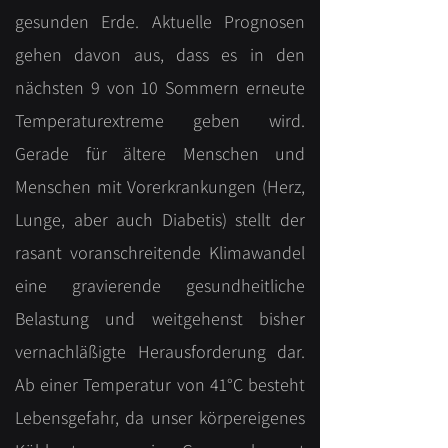
gesunden Erde. Aktuelle Prognosen
gehen davon aus, dass es in den
nächsten 9 von 10 Sommern erneute
Temperaturextreme geben wird.
Gerade für ältere Menschen und
Menschen mit Vorerkrankungen (Herz,
Lunge, aber auch Diabetis) stellt der
rasant voranschreitende Klimawandel
eine gravierende gesundheitliche
Belastung und weitgehenst bisher
vernachläßigte Herausforderung dar.
Ab einer Temperatur von 41°C besteht
Lebensgefahr, da unser körpereigenes