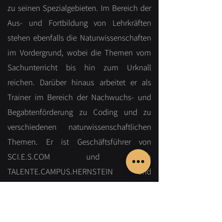
zu seinen Spezialgebieten. Im Bereich der
Aus- und Fortbildung von Lehrkräften
stehen ebenfalls die Naturwissenschaften
im Vordergrund, wobei die Themen vom
Sachunterricht bis hin zum Urknall
reichen. Darüber hinaus arbeitet er als
Trainer im Bereich der Nachwuchs- und
Begabtenförderung zu Coding und zu
verschiedenen naturwissenschaftlichen
Themen. Er ist Geschäftsführer von
SCI.E.S.COM und dem
TALENTE.CAMPUS.HERNSTEIN und
engagiert sich in der
Wissenschaftsvermittlung und -
kommunikation.