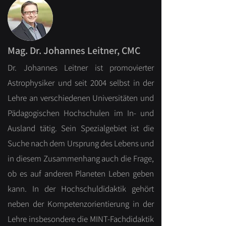
Mag. Dr. Johannes Leitner, CMC
Dr. Johannes Leitner ist promovierter
Astrophysiker und seit 2004 selbst in der
Lehre an verschiedenen Universitäten und
Pädagogischen Hochschulen im In- und
Ausland tätig. Sein Spezialgebiet ist die
Suche nach dem Ursprung des Lebens und
in diesem Zusammenhang auch die Frage,
ob es auf anderen Planeten Leben geben
kann. In der Hochschuldidaktik gehört
neben der Kompetenzorientierung in der
Lehre insbesondere die MINT-Fachdidaktik