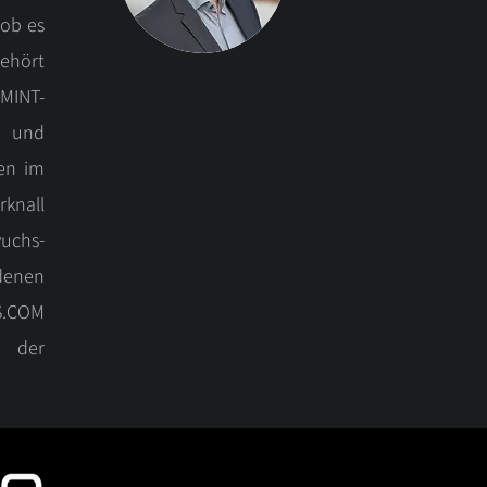
ob es
gehört
MINT-
- und
ten im
knall
wuchs-
enen
.S.COM
n der