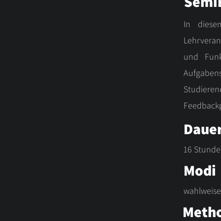
Semi
In diese
Lehrveran
und Funk
Aufgabens
Studieren
Feedbackp
Daue
16 Stunde
Modi
wahlweise
Meth