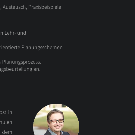
 Austausch, Praxisbeispiele
en Lehr- und
orientierte Planungsschemen
m Planungsprozess.
ngsbeurteilung an.
bst in
chulen
h dem