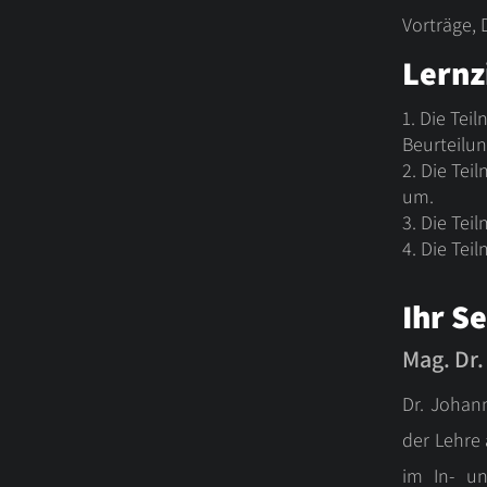
Vorträge, 
Lernz
1. Die Tei
Beurteilu
2. Die Tei
um.
3. Die Te
4. Die Tei
Ihr S
Mag. Dr.
Dr. Johann
der Lehre
im In- un