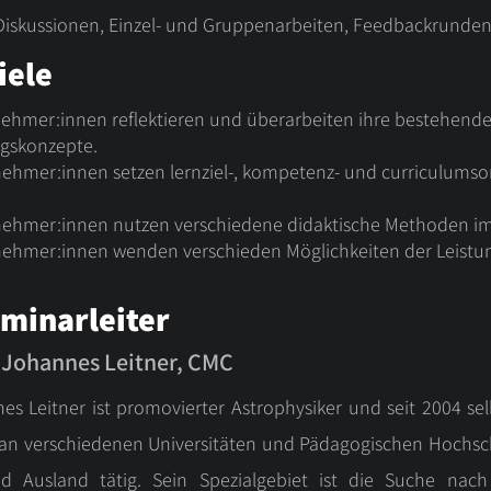
Diskussionen, Einzel- und Gruppenarbeiten, Feedbackrunden,
iele
lnehmer:innen reflektieren und überarbeiten ihre bestehend
ngskonzepte.
lnehmer:innen setzen lernziel-, kompetenz- und curriculums
ilnehmer:innen nutzen verschiedene didaktische Methoden i
lnehmer:innen wenden verschieden Möglichkeiten der Leistu
eminarleiter
 Johannes Leitner, CMC
es Leitner ist promovierter Astrophysiker und seit 2004 sel
 an verschiedenen Universitäten und Pädagogischen Hochs
d Ausland tätig. Sein Spezialgebiet ist die Suche nac