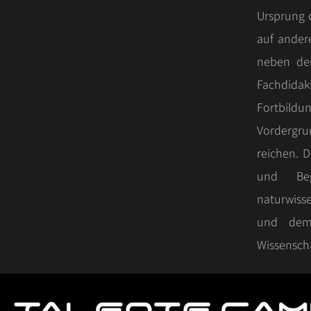
Ursprung 
auf ander
neben der
Fachdida
Fortbildu
Vordergru
reichen. D
und Beg
naturwiss
und dem
Wissensch