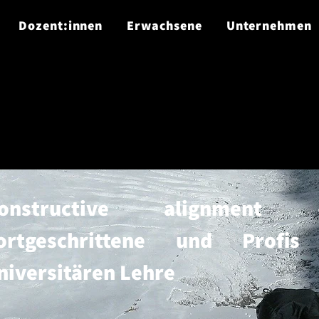
Dozent:innen
Erwachsene
Unternehmen
onstructive alignmen
ortgeschrittene und Profi
niversitären Lehre